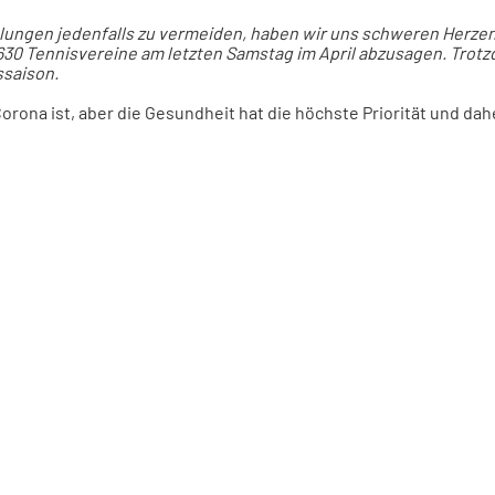
gen jedenfalls zu vermeiden, haben wir uns schweren Herzens
.630 Tennisvereine am letzten Samstag im April abzusagen. Trot
ssaison.
orona ist, aber die Gesundheit hat die höchste Priorität und dah