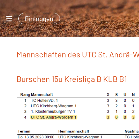
Einloggen
Mannschaften des UTC St. Andrä-
Burschen 15u Kreisliga B KLB B1